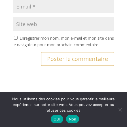
Enregistrer mon nom, mon e-mail et mon site dans
le navigateur pour mon prochain commentaire.
Nous utilisons des cookies pour vous garantir la meilleure
expérience sur notre site web. Vous pouvez accepter ou
Réalisation
444 Communication - ©2026
• Crédits
refuser ces cookies.
photos : CECVI - RTH - Gipteau Vision •
Mentions
OUI
Non
légales