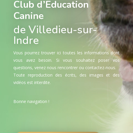
Club d’Education
Canine
de Villedieu-sur-
Indre
Vous pourrez trouver ici toutes les informations dont
vous avez besoin. Si vous souhaitez poser vos
questions, venez nous rencontrer ou contactez-nous.
Toute reproduction des écrits, des images et des
vidéos est interdite.
Bonne navigation !