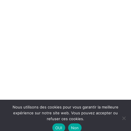
Nous utilisons des cookies pour vous garantir la meilleure
expérience sur notre site web. Vous pouvez accepter ou
Réalisation
444 Communication - ©2026
• Crédits
refuser ces cookies.
photos : CECVI - RTH - Gipteau Vision •
Mentions
OUI
Non
légales