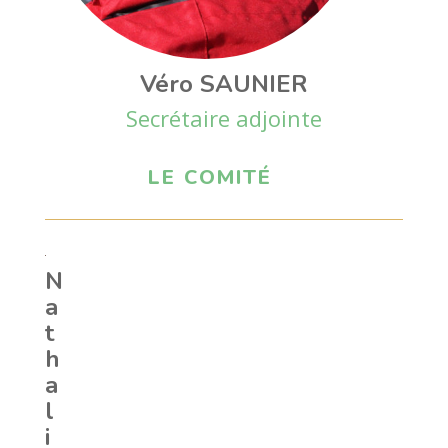
Véro SAUNIER
Secrétaire adjointe
LE COMITÉ
N
a
t
h
a
l
i